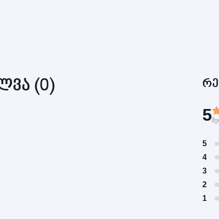
ვა (0)
რე
5
შე
5
4
3
2
1