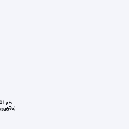
01 გრ.
ლეკტში
)