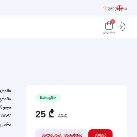
დღე
ka
0
კალათა
 გრამი
მარაგშია
გრამი
ონული
25
₾
"AAA"
35 ₾
 კვირა
კალათაში დამატება
ყიდვა