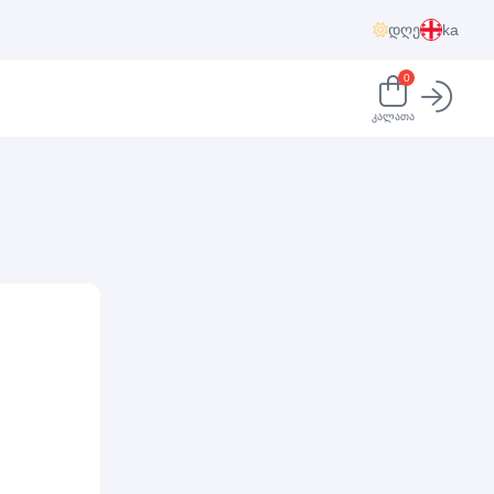
დღე
ka
0
კალათა