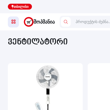
თბილისი
ᲨᲝᲞᲛᲐᲜᲘᲐ
ვენტილატორი