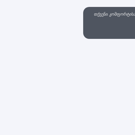
თქვენი კომფორტისა 
თხვა
ინტერნეტ მაღაზი
სები და პირობები
დაბრუნების პოლიტი