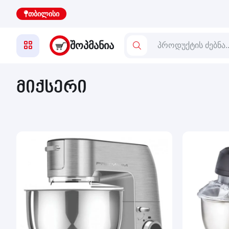
თბილისი
ᲨᲝᲞᲛᲐᲜᲘᲐ
მიქსერი