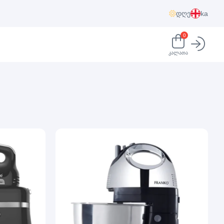
დღე
ka
0
კალათა