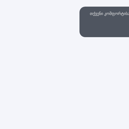
თქვენი კომფორტისა 
თხვა
ინტერნეტ მაღაზი
სები და პირობები
დაბრუნების პოლიტი