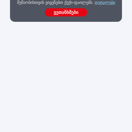
მუშაობისთვის ვიყენებთ ქუქი-ფაილებს.
დეტალები
ვეთანხმები
შოპმანია
ინტერნეტ მაღაზია "შოპმანია", ყოველთვის გთავაზობთ ხარისხის
გარანტიას!
კითხვა