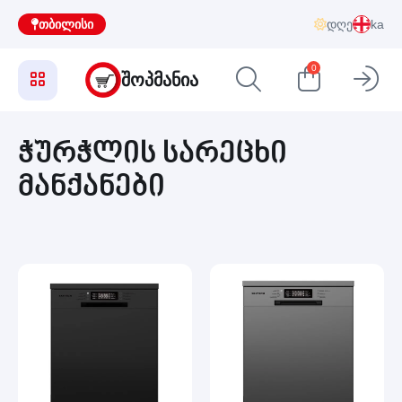
თბილისი
დღე
ka
0
ᲨᲝᲞᲛᲐᲜᲘᲐ
ჭურჭლის სარეცხი
მანქანები