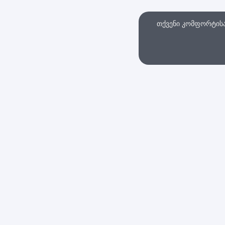
თქვენი კომფორტისა 
თხვა
ინტერნეტ მაღაზი
სები და პირობები
დაბრუნების პოლიტი