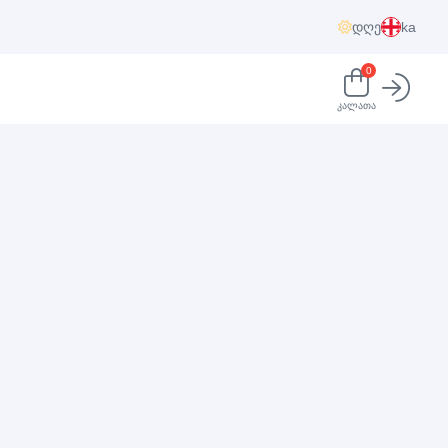
დღე
ka
0
კალათა