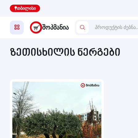
თბილისი
ᲨᲝᲞᲛᲐᲜᲘᲐ
ზეთისხილის ნერგები