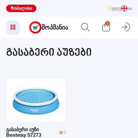
თბილისი
დღე
ka
0
ᲨᲝᲞᲛᲐᲜᲘᲐ
გასაბერი აუზები
გასაბერი აუზი
0
Bestway 57273