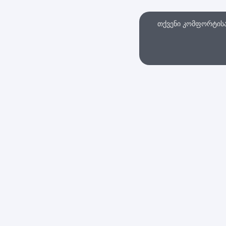
თქვენი კომფორტისა 
თხვა
ინტერნეტ მაღაზი
სები და პირობები
დაბრუნების პოლიტი