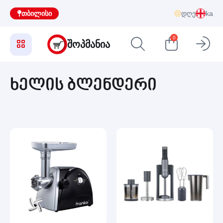
თბილისი
დღე
ka
0
ᲨᲝᲞᲛᲐᲜᲘᲐ
ხელის ბლენდერი