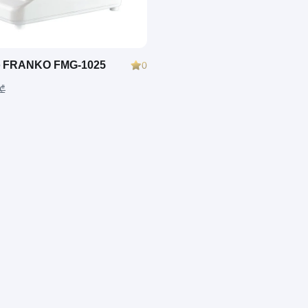
ი FRANKO FMG-1025
0
 ₾