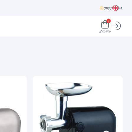
დღე
ka
0
კალათა