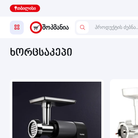
თბილისი
ᲨᲝᲞᲛᲐᲜᲘᲐ
ხორცსაკეპი