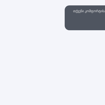
თქვენი კომფორტისა 
თხვა
ინტერნეტ მაღაზი
სები და პირობები
დაბრუნების პოლიტი