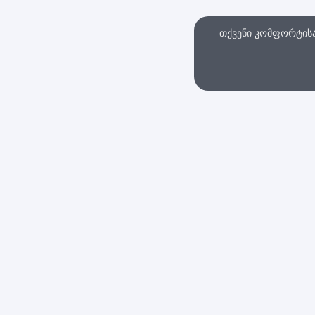
თქვენი კომფორტისა 
თხვა
ინტერნეტ მაღაზი
სები და პირობები
დაბრუნების პოლიტი