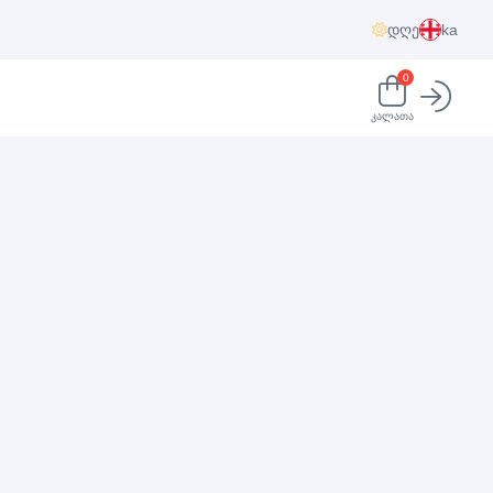
დღე
ka
0
კალათა