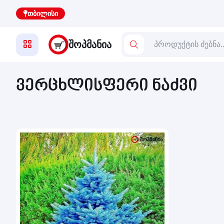
თბილისი
ᲨᲝᲞᲛᲐᲜᲘᲐ
ვერცხლისფერი ნაძვი