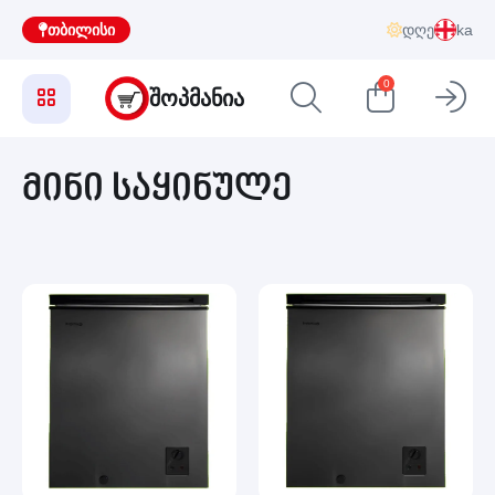
თბილისი
დღე
ka
0
ᲨᲝᲞᲛᲐᲜᲘᲐ
მინი საყინულე