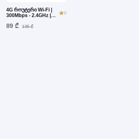
4G როუტერი Wi-Fi |
0
300Mbps - 2.4GHz |
Firewall • WPS
89 ₾
135 ₾
მხარდაჭერით