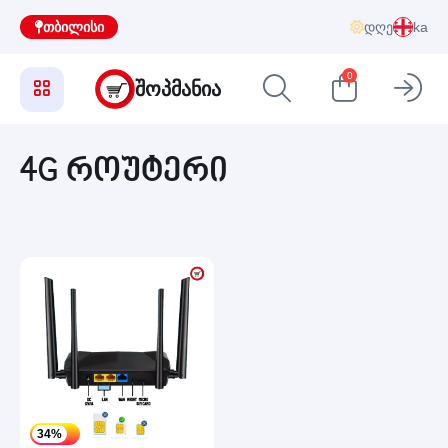
თბილისი
დღე
ka
0
ᲨᲝᲞᲛᲐᲜᲘᲐ
4G როუტერი
34%