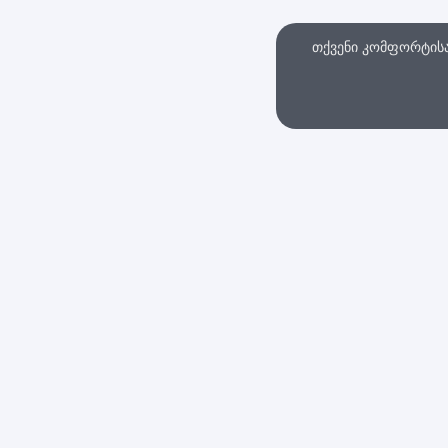
თქვენი კომფორტისა 
თხვა
ინტერნეტ მაღაზი
სები და პირობები
დაბრუნების პოლიტი