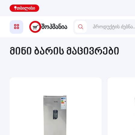
თბილისი
ᲨᲝᲞᲛᲐᲜᲘᲐ
მინი ბარის მაცივრები