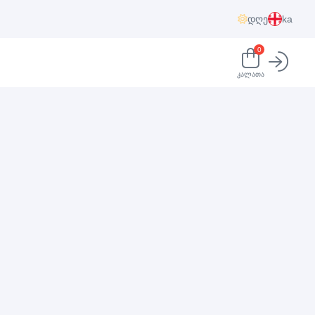
დღე
ka
0
კალათა