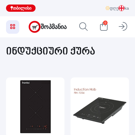
თბილისი
დღე
ka
0
ᲨᲝᲞᲛᲐᲜᲘᲐ
ინდუქციური ქურა