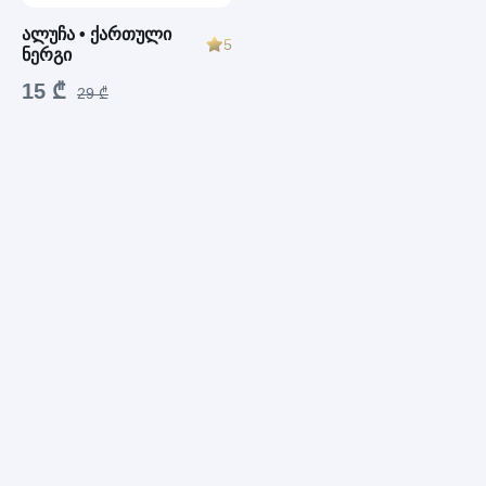
ალუჩა • ქართული
5
ნერგი
15 ₾
29 ₾