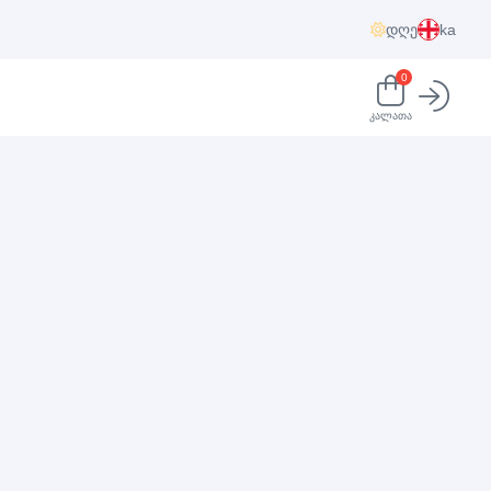
დღე
ka
0
კალათა