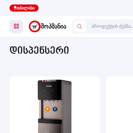
თბილისი
ᲨᲝᲞᲛᲐᲜᲘᲐ
დისპენსერი