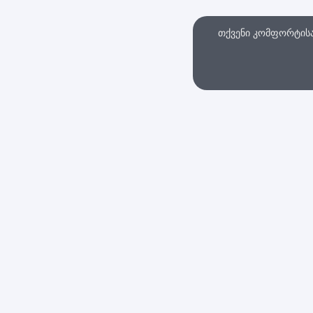
თქვენი კომფორტისა 
თხვა
ინტერნეტ მაღაზი
სები და პირობები
დაბრუნების პოლიტი