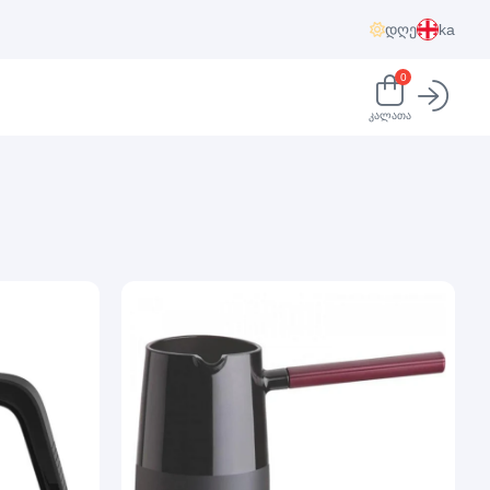
დღე
ka
0
კალათა