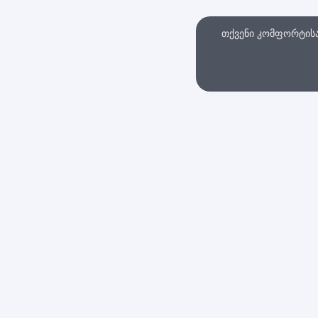
თქვენი კომფორტისა 
თხვა
ინტერნეტ მაღაზი
სები და პირობები
დაბრუნების პოლიტი