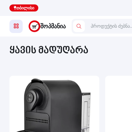
თბილისი
ᲨᲝᲞᲛᲐᲜᲘᲐ
ყავის მადუღარა