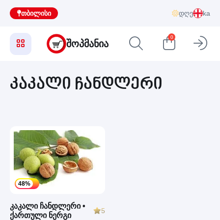
თბილისი
დღე
ka
0
ᲨᲝᲞᲛᲐᲜᲘᲐ
კაკალი ჩანდლერი
48%
კაკალი ჩანდლერი •
5
ქართული ნერგი