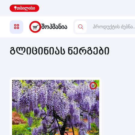
თბილისი
ᲨᲝᲞᲛᲐᲜᲘᲐ
გლიცინიას ნერგები