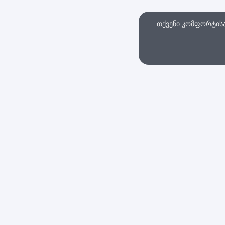
თქვენი კომფორტისა 
თხვა
ინტერნეტ მაღაზი
სები და პირობები
დაბრუნების პოლიტი