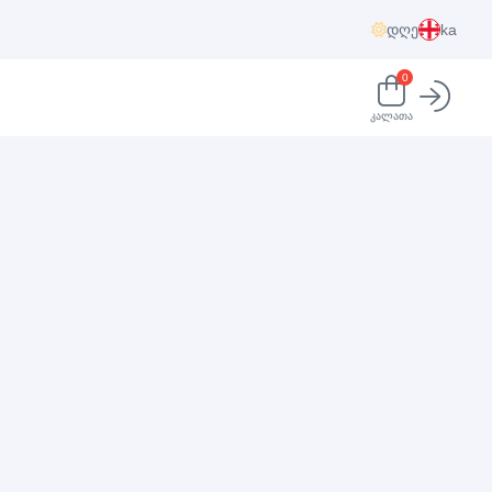
დღე
ka
0
კალათა