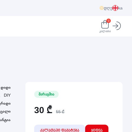
დღე
ka
0
კალათა
დიდი
მარაგშია
DIY
ერადი
30
₾
 ცალი
55 ₾
ანტია
კალათაში დამატება
ყიდვა