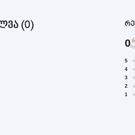
ვა (0)
რე
0
შე
5
4
3
2
1