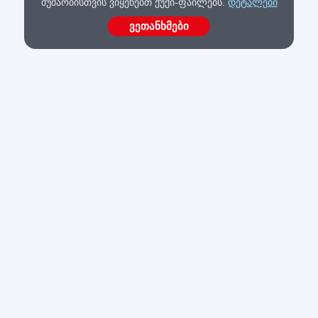
მუშაობისთვის ვიყენებთ ქუქი-ფაილებს.
დეტალები
ვეთანხმები
შოპმანია
ინტერნეტ მაღაზია "შოპმანია", ყოველთვის გთავაზობთ ხარისხის
გარანტიას!
კითხვა