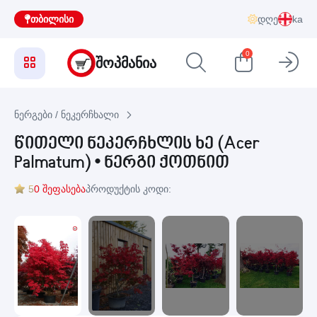
თბილისი
დღე
ka
0
ᲨᲝᲞᲛᲐᲜᲘᲐ
ნერგები / ნეკერჩხალი
წითელი ნეკერჩხლის ხე (Acer
Palmatum) • ნერგი ქოთნით
5
0 შეფასება
პროდუქტის კოდი: