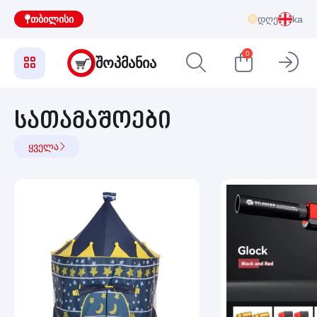
თბილისი
დღე
ka
0
ᲨᲝᲞᲛᲐᲜᲘᲐ
სათამაშოები
ყველა