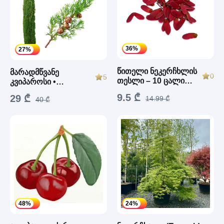
36%
27%
წითელი ნეკერჩხლის
მარადმწვანე
0
5
თესლი – 10 ცალი
კვიპაროსი •
(Japanese Maple
ქართული ნერგი
9.5 ₾
29 ₾
Bloodgood)
14.99 ₾
40 ₾
48%
24%