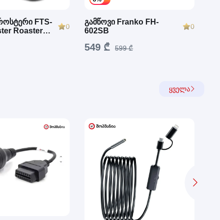
როსტერი FTS-
გამწოვი Franko FH-
ჩა
0
0
ster Roaster
602SB
მი
Fr
549 ₾
18
599 ₾
ყველა