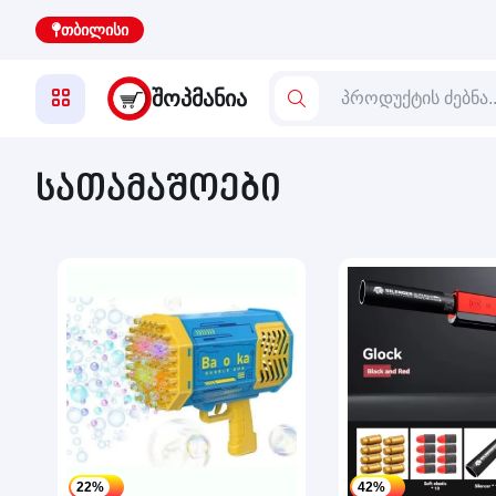
თბილისი
ᲨᲝᲞᲛᲐᲜᲘᲐ
სათამაშოები
22%
42%