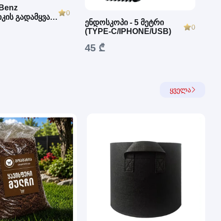
Benz
0
კის გადამყვანი
ენდოსკოპი - 5 მეტრი
ავ
OBD2)
0
(TYPE-C/IPHONE/USB)
1შ
კო
45 ₾
1
ყველა