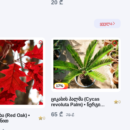
20 ₾
ყველა
17%
ციკასის პალმა (Cycas
0
revoluta Palm) • ნერგი
ქოთნით
65 ₾
79 ₾
ა (Red Oak) •
0
თნით