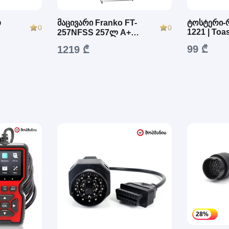
თ
მაცივარი Franko FT-
ტოსტერი-
0
0
1221 | Toa
257NFSS 257ლ A+
930W
(მშრალი ყინვით)
99 ₾
1219 ₾
28%