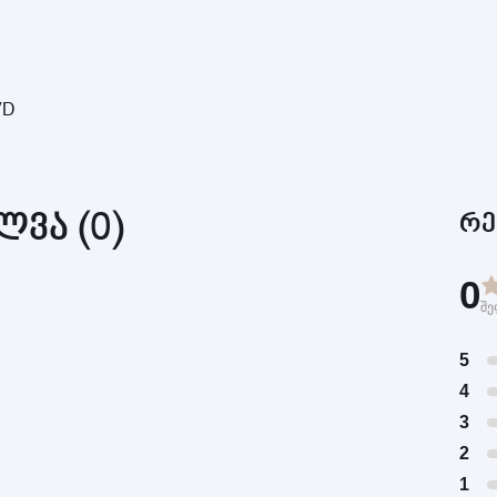
VD
ვა (0)
რე
0
შე
5
4
3
2
1