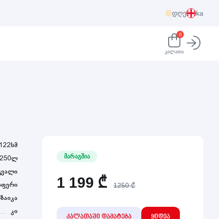
დღე
ka
0
კალათა
 122სმ
მარაგშია
0250ლ
გვალი
1 199
₾
სფერი
1250 ₾
ზაიკა
კი
კალათაში დამატება
ყიდვა