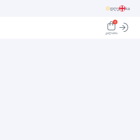
დღე
ka
0
კალათა