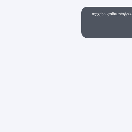
თქვენი კომფორტისა 
თხვა
ინტერნეტ მაღაზი
სები და პირობები
დაბრუნების პოლიტი