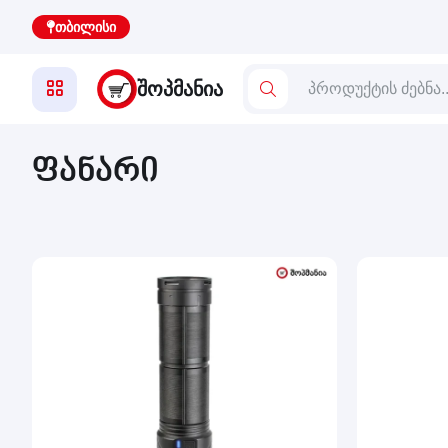
თბილისი
ᲨᲝᲞᲛᲐᲜᲘᲐ
ფანარი