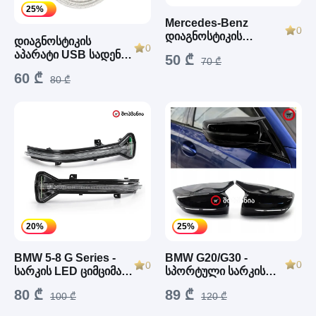
25%
Mercedes-Benz
0
დიაგნოსტიკის
დიაგნოსტიკის
0
გადამყვანი (PIN38 to
აპარატი USB სადენზე
50 ₾
70 ₾
OBD2)
(K+CAN / K+DCAN
60 ₾
FTDI USB to OBD2)
80 ₾
25%
20%
BMW G20/G30 -
BMW 5-8 G Series -
0
0
სპორტული სარკის
სარკის LED ციმციმა
(2014-2022)
ხუფები M-Pack (შავი)
89 ₾
80 ₾
120 ₾
100 ₾