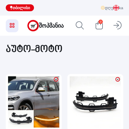
თბილისი
დღე
ka
0
ᲨᲝᲞᲛᲐᲜᲘᲐ
აუტო-მოტო