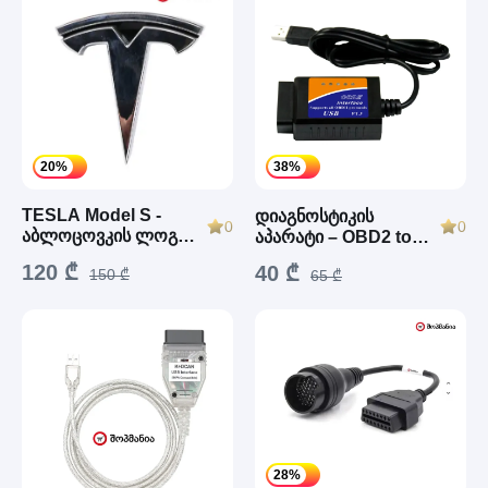
20%
38%
TESLA Model S -
დიაგნოსტიკის
0
0
აბლოცოვკის ლოგო
აპარატი – OBD2 to
(2016-2024)
USB ELM327 (V04HU-
120 ₾
40 ₾
150 ₾
1)
65 ₾
28%