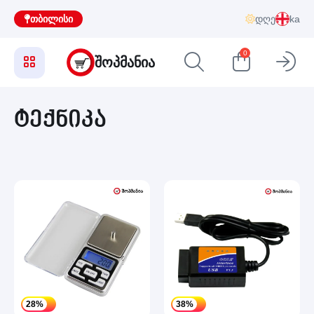
თბილისი
დღე
ka
0
ᲨᲝᲞᲛᲐᲜᲘᲐ
ტექნიკა
28%
38%