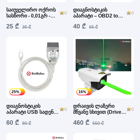
საიუველირო ოქროს
დიაგნოსტიკის
0
0
სასწორი - 0,01გრ -
აპარატი – OBD2 to
USB ELM327 (V04HU-
500გრ
25 ₾
40 ₾
35 ₾
1)
65 ₾
25%
16%
დიაგნოსტიკის
დრაივის ლაზერი
0
0
აპარატი USB სადენზე
მწვანე სხივით (Drive’s
(K+CAN / K+DCAN
Market Green Laser)
60 ₾
460 ₾
FTDI USB to OBD2)
80 ₾
550 ₾