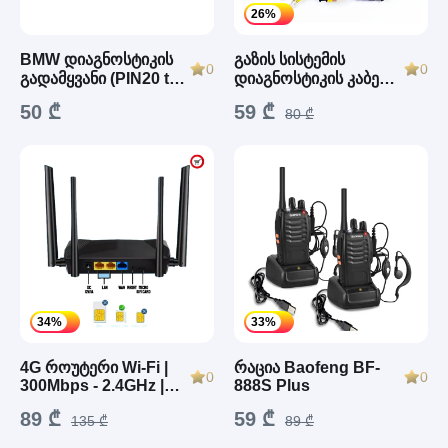
26%
BMW დიაგნოსტიკის
გაზის სისტემის
0
0
გადამყვანი (PIN20 to
დიაგნოსტიკის კაბელი
OBD2)
(GNC/LPG/CNG) ECU
50 ₾
59 ₾
USB
80 ₾
34%
33%
4G როუტერი Wi-Fi |
რაცია Baofeng BF-
0
0
300Mbps - 2.4GHz |
888S Plus
Firewall • WPS
89 ₾
59 ₾
135 ₾
89 ₾
მხარდაჭერით