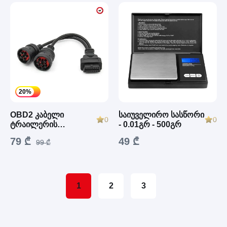
20%
OBD2 კაბელი
საიუველირო სასწორი
0
0
ტრაილერის
- 0.01გრ - 500გრ
დიაგნოსტიკისთვის
79 ₾
49 ₾
99 ₾
(CAN Bus/Serial Bus)
J1939 /J1939
1
2
3